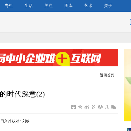
专栏
生活
关注
图库
艺术
关于
返回首页
时代深意(2)
：田兴洲 校对：刘畅