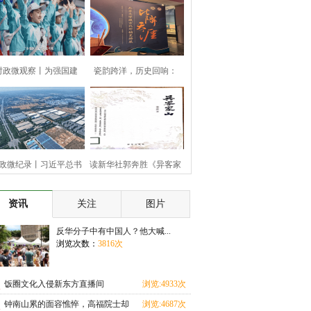
时政微观察丨为强国建
瓷韵跨洋，历史回响：
设、民
“参观
政微纪录丨习近平总书
读新华社郭奔胜《异客家
记河
山》
资讯
关注
图片
反华分子中有中国人？他大喊...
浏览次数：
3816次
饭圈文化入侵新东方直播间
浏览:4933次
钟南山累的面容憔悴，高福院士却
浏览:4687次