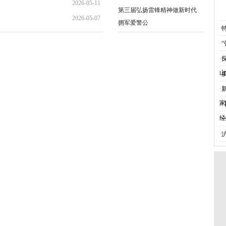
2026-05-11
09:39:43
第三届弘扬雷锋精神做新时代
2026-05-07
09:01:24
拥军爱警公
·
10:13:44
·
·
山
·
·
家
·
经
·
·