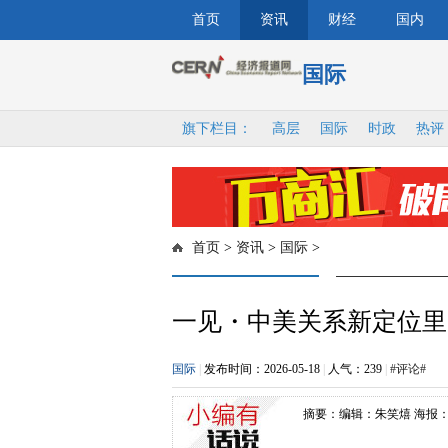
首页
资讯
财经
国内
国际
旗下栏目：
高层
国际
时政
热评
首页
>
资讯
>
国际
>
一见・中美关系新定位里的
国际
|
发布时间：2026-05-18
|
人气：
239
|
#评论#
摘要：编辑：朱笑熺 海报