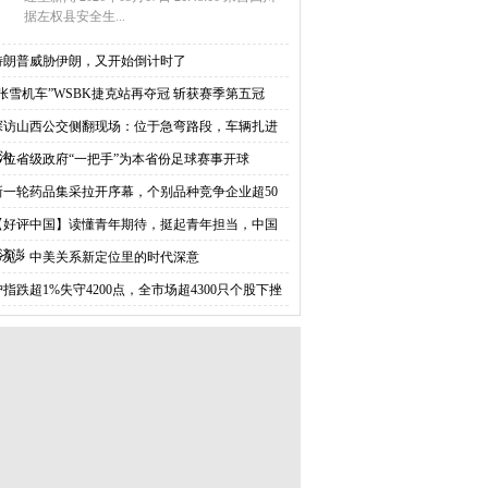
据左权县安全生...
特朗普威胁伊朗，又开始倒计时了
“张雪机车”WSBK捷克站再夺冠 斩获赛季第五冠
探访山西公交侧翻现场：位于急弯路段，车辆扎进
沟，
多位省级政府“一把手”为本省份足球赛事开球
新一轮药品集采拉开序幕，个别品种竞争企业超50
【好评中国】读懂青年期待，挺起青年担当，中国
济澎
一见・中美关系新定位里的时代深意
沪指跌超1%失守4200点，全市场超4300只个股下挫