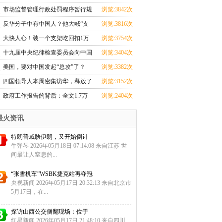
忙
市场监督管理行政处罚程序暂行规
浏览:3842次
定
反华分子中有中国人？他大喊“支
浏览:3816次
那
大快人心！装一个支架吃回扣1万
浏览:3754次
元的
十九届中央纪律检查委员会向中国
浏览:3404次
共
美国，要对中国发起“总攻”了？
浏览:3382次
四国领导人本周密集访华，释放了
浏览:3152次
哪
政府工作报告的背后：全文1.7万
浏览:2404次
余字
最火资讯
特朗普威胁伊朗，又开始倒计
牛弹琴 2026年05月18日 07:14:08 来自江苏 世
间最让人窒息的...
“张雪机车”WSBK捷克站再夺冠
央视新闻 2026年05月17日 20:32:13 来自北京市
5月17日，在...
探访山西公交侧翻现场：位于
红星新闻 2026年05月17日 21:48:10 来自四川