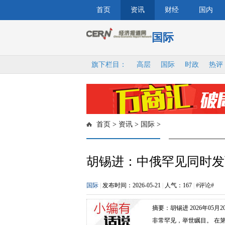
首页
资讯
财经
国内
国际
旗下栏目：
高层
国际
时政
热评
首页
>
资讯
>
国际
>
胡锡进：中俄罕见同时发
国际
|
发布时间：2026-05-21
|
人气：
167
|
#评论#
摘要：胡锡进 2026年05月
非常罕见，举世瞩目。 在