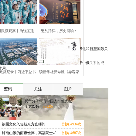
时政微观察丨为强国建
瓷韵跨洋，历史回响：
设、民
“参观
合作。在第二项联合声明中，双方共同倡导世界多极化和新型国际关
具有里程碑意义的新成果。
意义已经扑面而来。老胡相信，整个世界都会感慨于中俄关系的成
作用。
政微纪录丨习近平总书
读新华社郭奔胜《异客家
记河
山》
资讯
关注
图片
反华分子中有中国人？他大喊...
浏览次数：
3822次
饭圈文化入侵新东方直播间
浏览:4934次
钟南山累的面容憔悴，高福院士却
浏览:4687次