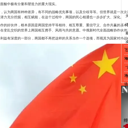
治面貌中极有分量和塑造力的重大现实。
音，认为两国有种种差异，有不同的战略优先事项，以及分歧等等。但世界就是一次次
·
和潜力充分挖掘，相互赋能，在这个过程中，两国的民心相通也一步步扩大、深化。
·
协作的好伙伴，根本原因是两国坚持平等相待、相互尊重、重信守义、合作共赢的基本
了在变乱交织的世界上两国相互携手、风雨与共的意愿。中俄新时代全面战略协作伙伴
·
家利益有深度的一部分，两国都不再把这样的关系当作一个选项，而视其为国家对外战
·
下
·
知
·
·
洲
·
场