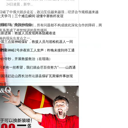
24日凌晨，新华...
目睹了中俄大踏步走近，政治互信越来越强，经济合作规模越来越
天天学习｜三个难忘瞬间 读懂中塞铁杆友谊
违规组织、参加乡友会
原则。有了这些大原则，所有问题都不构成彼此深化合作的障碍，两
关系形成了举世惊讶的良性循环。
最新进展：救援人员发现两条隐藏巷道
略的现实出发点之一。
凌晨三点留神峪煤矿，救援人员与巡检机器人一同
井侦
山西留神峪2号井夜班工人发声：昨晚未接到停工通
，
争分夺秒，开展救援救治（在现场）
“只要有一丝希望，我们就会尽百倍努力”——山西通
张国清赶赴山西长治市沁源县煤矿瓦斯爆炸事故现
指导