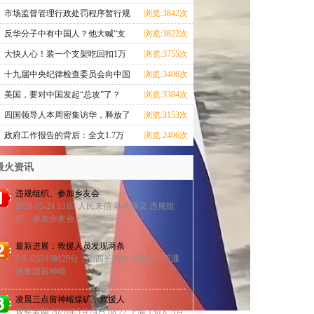
忙
市场监督管理行政处罚程序暂行规
浏览:3842次
定
反华分子中有中国人？他大喊“支
浏览:3822次
那
大快人心！装一个支架吃回扣1万
浏览:3755次
元的
十九届中央纪律检查委员会向中国
浏览:3406次
共
美国，要对中国发起“总攻”了？
浏览:3384次
四国领导人本周密集访华，释放了
浏览:3153次
哪
政府工作报告的背后：全文1.7万
浏览:2406次
余字
最火资讯
违规组织、参加乡友会
2026-05-24 13:07 人民来信 基本释义 违规组
织、参加乡友会...
最新进展：救援人员发现两条
5月22日19时29分，山西长治市沁源县山西通
洲集团留神峪...
凌晨三点留神峪煤矿，救援人
观察者网 2026年5月24日 08:22 上海 130人 5月