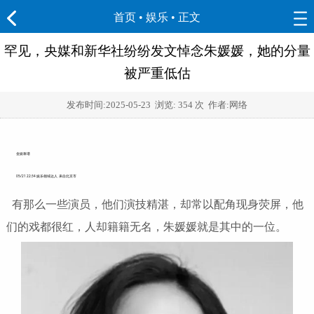
首页
•
娱乐
• 正文
罕见，央媒和新华社纷纷发文悼念朱媛媛，她的分量
被严重低估
发布时间:
2025-05-23
浏览:
354 次 作者:网络
金娱靠谱
05/21 22:34
娱乐领域达人 来自北京市
有那么一些演员，他们演技精湛，却常以配角现身荧屏，他
们的戏都很红，人却籍籍无名，朱媛媛就是其中的一位。