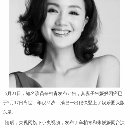
5月21日，知名演员辛柏青发布讣告，其妻子朱媛媛因癌已
于5月17日离世，年仅51岁，消息一出很快登上了娱乐圈头版
头条。
随后，央视网旗下小央视频，发布了辛柏青和朱媛媛同台演