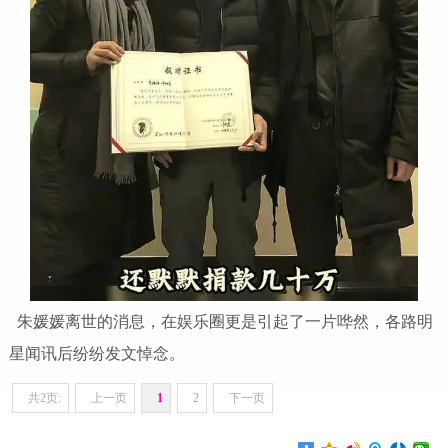
朱媛媛离世的消息，在娱乐圈更是引起了一片哗然，各路明
星闻讯后纷纷发文悼念。
共2页:
上一页
1
2
下一页