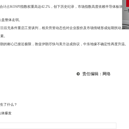
合计占KOSPI指数权重高达42.2%，创下历史纪录，市场指数高度依赖半导体板块
大盘整体走弱。
7日后无条件重启工资谈判，相关劳资动态也对企业股价及市场情绪形成短期扰动。
因素。
伊朗的耐心已接近极限，敦促伊朗尽快与美方达成协议，中东地缘不确定性再度升温。
责任编辑：网络
生了什么？
集体爆发