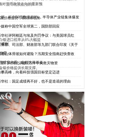
市场对货币政策走向的重新预
新华社美国亚特...
收评：科创50指数涨超8%，半导体产业链集体爆发
贵金属价格走势，削弱市场降
外媒称中国空军全球第二，国防部回应
新华社评阿根廷与埃及判罚争议：与美国球员红
白银进口税率从6%大幅提
“缓刑
商务部、司法部、财政部等九部门联合印发《关于
。
快零
遭遇山体滑坡如何避险？汛期安全指南赶快查收
期维度来看，金银比目前处
三部门向湖北调拨2万件中央救灾物资
金银价格提供长期支撑。
勇攀高峰，向着科技强国目标坚定迈进
新华社：国足成绩再不好，也不是造谣的理由