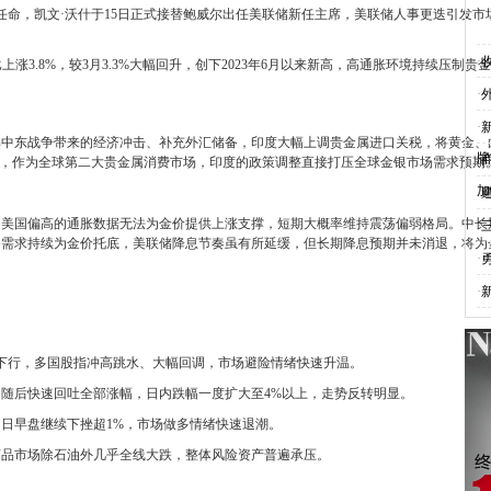
事任命，凯文·沃什于15日正式接替鲍威尔出任美联储新任主席，美联储人事更迭引发
·
上涨3.8%，较3月3.3%大幅回升，创下2023年6月以来新高，高通胀环境持续压制
·
·
中东战争带来的经济冲击、补充外汇储备，印度大幅上调贵金属进口关税，将黄金、
牌
·
求，作为全球第二大贵金属消费市场，印度的政策调整直接打压全球金银市场需求预期
加
·
，美国偏高的通胀数据无法为金价提供上涨支撑，短期大概率维持震荡偏弱格局。中长
·
备需求持续为金价托底，美联储降息节奏虽有所延缓，但长期降息预期并未消退，将为
·
·
压下行，多国股指冲高跳水、大幅回调，市场避险情绪快速升温。
新高，随后快速回吐全部涨幅，日内跌幅一度扩大至4%以上，走势反转明显。
日早盘继续下挫超1%，市场做多情绪快速退潮。
商品市场除石油外几乎全线大跌，整体风险资产普遍承压。