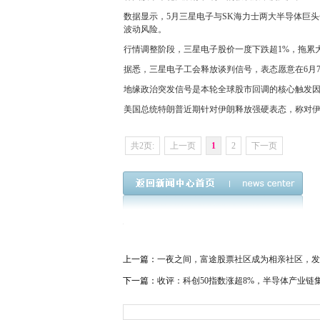
数据显示，5月三星电子与SK海力士两大半导体巨头
波动风险。
行情调整阶段，三星电子股价一度下跌超1%，拖累
据悉，三星电子工会释放谈判信号，表态愿意在6月
地缘政治突发信号是本轮全球股市回调的核心触发
美国总统特朗普近期针对伊朗释放强硬表态，称对
共2页:
上一页
1
2
下一页
上一篇：
一夜之间，富途股票社区成为相亲社区，发
下一篇：
收评：科创50指数涨超8%，半导体产业链