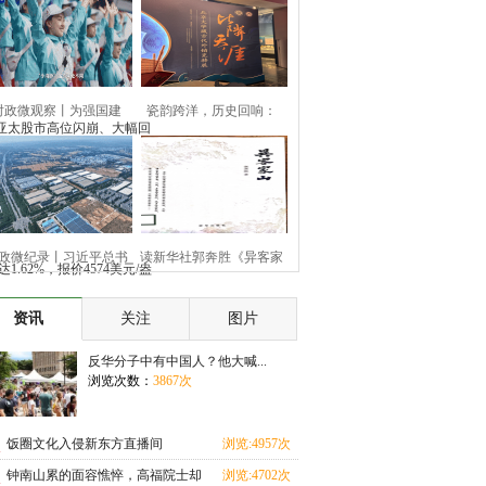
时政微观察丨为强国建
瓷韵跨洋，历史回响：
亚太股市高位闪崩、大幅回
设、民
“参观
政微纪录丨习近平总书
读新华社郭奔胜《异客家
62%，报价4574美元/盎
记河
山》
资讯
关注
图片
反华分子中有中国人？他大喊...
浏览次数：
3867次
饭圈文化入侵新东方直播间
浏览:4957次
钟南山累的面容憔悴，高福院士却
浏览:4702次