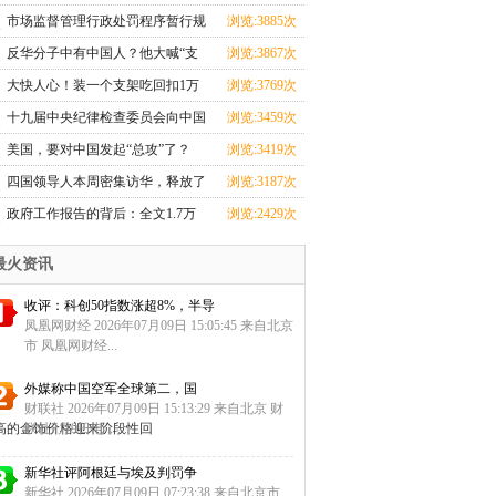
忙
市场监督管理行政处罚程序暂行规
浏览:3885次
定
反华分子中有中国人？他大喊“支
浏览:3867次
那
大快人心！装一个支架吃回扣1万
浏览:3769次
元的
十九届中央纪律检查委员会向中国
浏览:3459次
共
美国，要对中国发起“总攻”了？
浏览:3419次
四国领导人本周密集访华，释放了
浏览:3187次
哪
政府工作报告的背后：全文1.7万
浏览:2429次
余字
最火资讯
收评：科创50指数涨超8%，半导
凤凰网财经 2026年07月09日 15:05:45 来自北京
市 凤凰网财经...
外媒称中国空军全球第二，国
财联社 2026年07月09日 15:13:29 来自北京 财
续走高的金饰价格迎来阶段性回
联社7月9日电，...
新华社评阿根廷与埃及判罚争
新华社 2026年07月09日 07:23:38 来自北京市