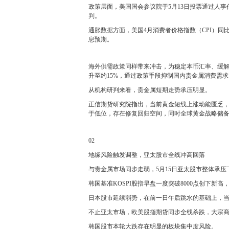
政策层面，美国国会参议院于5月13日投票通过人
判。
通胀数据方面，美国4月消费者价格指数（CPI）同比
息预期。
海外供需政策同样带来冲击，为稳定本币汇率、缓解
升至约15%，通过政策手段抑制国内贵金属消费需
从机构研判来看，贵金属短期走势承压明显。
正信期货研究院指出，当前黄金短线上涨动能匮乏
于低位，存在修复回归空间，同时全球黄金战略储
02
地缘风险触发调整，亚太股市全线冲高回落
与贵金属市场同步走弱，5月15日亚太股市整体承
韩国基准KOSPI股指早盘一度突破8000点创下
日本股市延续弱势，在前一日午后跳水的基础上，当
不止亚太市场，欧美股指期货同步全线杀跌，大宗
韩国股市本轮大跌存在明显的板块集中度风险。