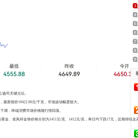
元/盎司关键点位。
新报价19422.00元/千克，市场波动幅度较大。
步下调，终端消费市场价格随行情回落。
庙黄金、老凤祥金饰价格分别为1411元/克、1412元/克，单日均下跌17元，近期持