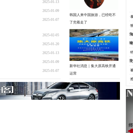
2025-01-13
11:41:01
2025-01-09
08:39:47
韩国人来中国旅游，已经吃不
·
2025-01-07
12:05:24
了兜着走了
·
16:15:47
先
·
2025-02-05
规
·
2025-01-20
15:58:49
·
2025-01-13
11:41:01
黄
·
2025-01-09
08:39:47
新华社消息｜集大原高铁开通
·
2025-01-07
12:05:24
运营
·
16:15:47