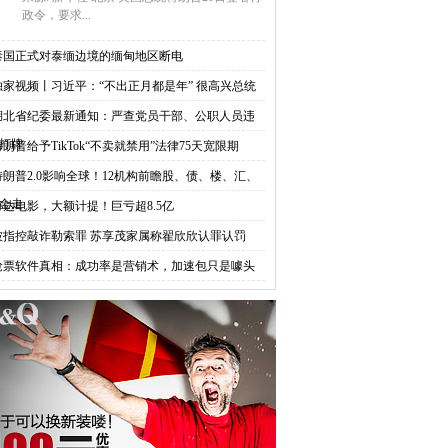
政令，要求...
泰国正式对泰缅边境的缅甸地区断电
独家视频丨习近平：“不出正月都是年” 很高兴总统
湖北省纪委最新通知：严查党员干部、公职人员违
打牌
特朗普给予TikTok“不卖就禁用”法律75天宽限期
特朗普2.0影响全球！12机构前瞻股、债、楼、汇、
金走
万达电影，大额计提！巨亏超8.5亿
被指控敲诈勒索罪 苏享茂家属称翟欣欣认罪认罚
抢票软件真相：成功率是营销术，加速包只是噱头