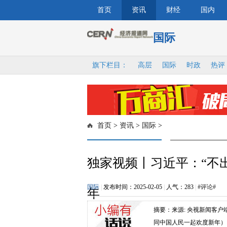
首页
资讯
财经
国内
国际
旗下栏目：
高层
国际
时政
热评
首页
>
资讯
>
国际
>
独家视频丨习近平：“不
国际
|
发布时间：2025-02-05
|
人气：
283
|
#评论#
年
摘要：来源: 央视新闻客户
同中国人民一起欢度新年）