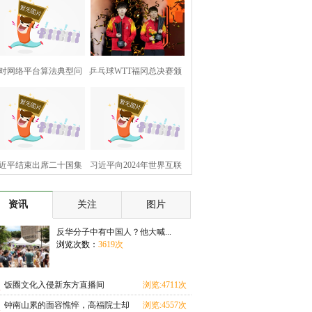
对网络平台算法典型问
乒乓球WTT福冈总决赛颁
题治
奖仪式
近平结束出席二十国集
习近平向2024年世界互联
团领
网大会
资讯
关注
图片
反华分子中有中国人？他大喊...
浏览次数：
3619次
饭圈文化入侵新东方直播间
浏览:4711次
钟南山累的面容憔悴，高福院士却
浏览:4557次