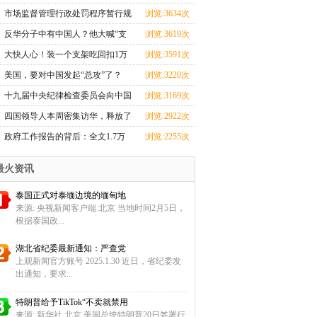
忙
市场监督管理行政处罚程序暂行规
浏览:3634次
定
反华分子中有中国人？他大喊“支
浏览:3619次
那
大快人心！装一个支架吃回扣1万
浏览:3591次
元的
美国，要对中国发起“总攻”了？
浏览:3220次
十九届中央纪律检查委员会向中国
浏览:3169次
共
四国领导人本周密集访华，释放了
浏览:2922次
哪
政府工作报告的背后：全文1.7万
浏览:2255次
余字
最火资讯
泰国正式对泰缅边境的缅甸地
来源: 央视新闻客户端 北京 当地时间2月5日，
根据泰国政...
湖北省纪委最新通知：严查党
上观新闻官方账号 2025.1.30 近日，省纪委发
出通知，要求...
特朗普给予TikTok“不卖就禁用
来源: 新华社 北京 美国总统特朗普20日签署行