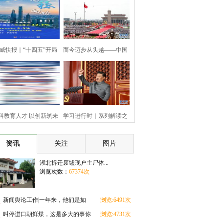
威快报｜“十四五”开局
而今迈步从头越——中国
之
共产
科教育人才 以创新筑未
学习进行时｜系列解读之
来—
十二
资讯
关注
图片
湖北拆迁废墟现户主尸体...
浏览次数：
67374次
新闻舆论工作|一年来，他们是如
浏览:6491次
何践
叫停进口朝鲜煤，这是多大的事你
浏览:4731次