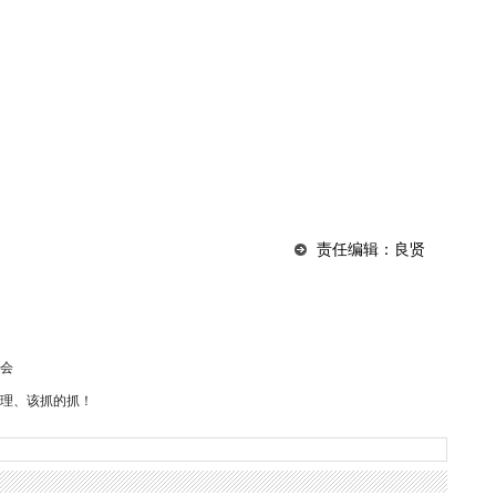
责任编辑：良贤
会
理、该抓的抓！