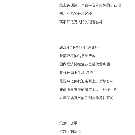
踏上实现第二个百年奋斗目标的新征程
来之不易的开局起步
离不开亿万人民的艰苦奋斗
2021年“下半场”已经开始
外部环境依然复杂严峻
国内经济持续复苏基础仍需巩固
答好开局下半场“考卷”
需要14亿你我迎难而上、接续奋斗
在高质量发展的航道上，一程接一程
向着民族复兴的胜利彼岸勇往直前
策划：赵承
监制：胡清海