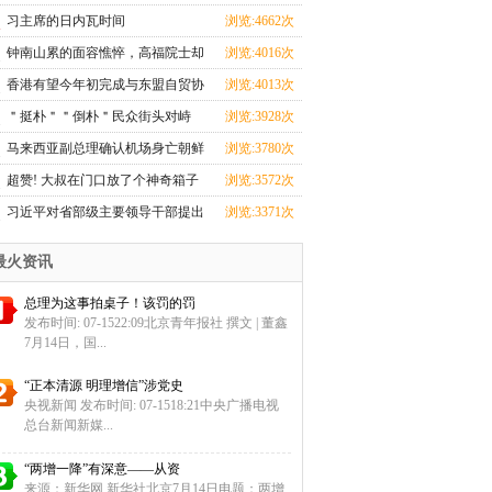
知
习主席的日内瓦时间
浏览:4662次
钟南山累的面容憔悴，高福院士却
浏览:4016次
忙
香港有望今年初完成与东盟自贸协
浏览:4013次
定
＂挺朴＂＂倒朴＂民众街头对峙
浏览:3928次
与警
马来西亚副总理确认机场身亡朝鲜
浏览:3780次
男
超赞! 大叔在门口放了个神奇箱子
浏览:3572次
引
习近平对省部级主要领导干部提出
浏览:3371次
这
最火资讯
总理为这事拍桌子！该罚的罚
发布时间: 07-1522:09北京青年报社 撰文 | 董鑫
7月14日，国...
“正本清源 明理增信”涉党史
央视新闻 发布时间: 07-1518:21中央广播电视
总台新闻新媒...
“两增一降”有深意——从资
来源：新华网 新华社北京7月14日电题：两增