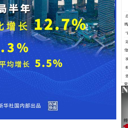
·
抓
·
·
·
分
·
·
·
·
荣