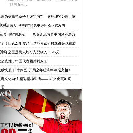
一降有深意...
总理为这事拍桌子！该罚的罚、该处理的处理、该
的抓
“正本清源 明理增信”涉党史辟谣榜正式发布
“两增一降”有深意——从资金流向看中国经济潜力
定了！自2021年度起，这些考试分数线都是试卷满
的6
上半年全国居民人均可支配收入17642元
攻坚克难，中国代表团冲刺东京
权威快报｜“十四五”开局之年经济半年报亮相！
坚定文化自信 精彩精神生活——从“文化更加繁
”看