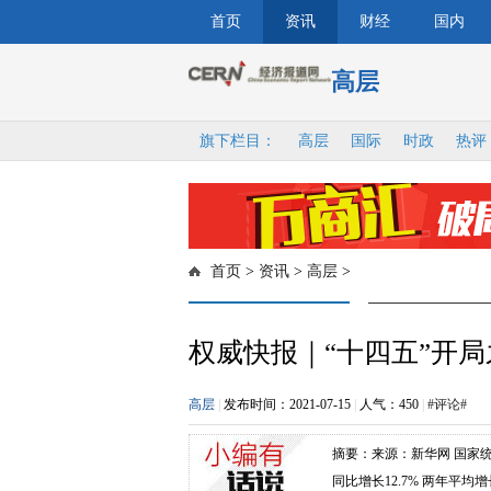
首页
资讯
财经
国内
高层
旗下栏目：
高层
国际
时政
热评
首页
>
资讯
>
高层
>
权威快报｜“十四五”开
高层
|
发布时间：2021-07-15
|
人气：
450
|
#评论#
摘要：来源：新华网 国家统计
同比增长12.7% 两年平均增