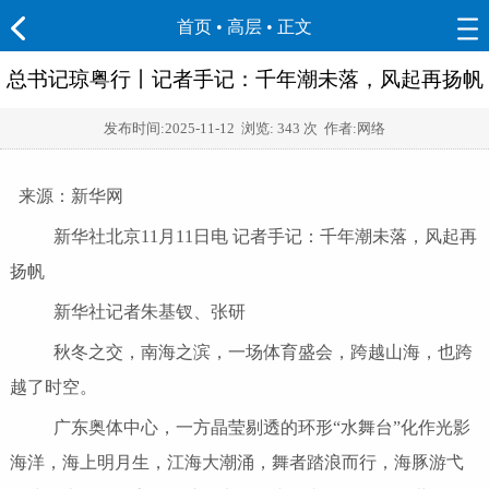
首页
•
高层
• 正文
总书记琼粤行丨记者手记：千年潮未落，风起再扬帆
发布时间:
2025-11-12
浏览:
343 次 作者:网络
来源：新华网
新华社北京11月11日电 记者手记：千年潮未落，风起再
扬帆
新华社记者朱基钗、张研
秋冬之交，南海之滨，一场体育盛会，跨越山海，也跨
越了时空。
广东奥体中心，一方晶莹剔透的环形“水舞台”化作光影
海洋，海上明月生，江海大潮涌，舞者踏浪而行，海豚游弋