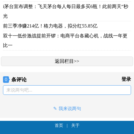
i茅台宣布调整：飞天茅台每人每日最多买6瓶！此前两天“秒
光
前三季净赚214亿！格力电器，拟分红55.85亿
双十一低价激战提前开锣：电商平台各藏心机，战线一年更
比一
返回栏目>>
条评论
登录
0
来说两句吧...
我来说两句
首页
|
关于