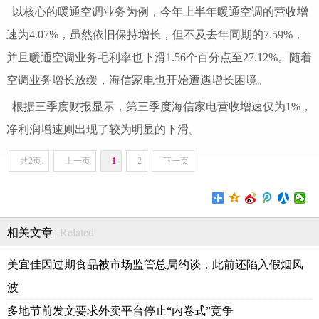
以核心的暖通空调业务为例，今年上半年暖通空调的营收增
速为4.07%，虽然依旧保持增长，但不及去年同期的7.59%，
并且暖通空调业务毛利率也下滑1.56个百分点至27.12%。随着
空调业务增长放缓，海信家电也开始遭遇增长困境。
根据三季度财报显示，第三季度海信家电营收增速仅为1%，
净利润增速则出现了较为明显的下滑。
共2页:
上一页
1
2
下一页
Related
相关文章
美宜佳因过期食品被市场监管总局约谈，此前还陷入假烟风
波
多地节前发文要求外卖平台停止“内卷式”竞争