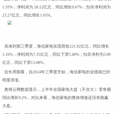
1.35%；净利润为 28.12亿元，同比增长0.67%；扣非净利润为
23.27亿元，同比增长1.65%。
具体到第三季度，海信家电实现营收221.92亿元，同比增长
1.16%；净利润为7.35亿元，同比下滑5.40%；扣非净利为5.09
亿元，同比下滑13.08%。
拉长周期看，自2024年三季度开始，海信家电的业绩就已经
明显滞涨。
奥维云网数据显示，上半年全国家电大盘（不含3C）零售额
同比增长9.2%，对比来看，海信家电的整体增速还没有跑赢
大盘。