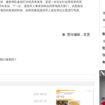
论述、服务部队备战打仗的具体体现，是进一步在全社会营造崇尚英
李向东说，下一步，退役军人事务部将会同军地有关部门，全面落实
各项优待政策的时候，始终把参战退役军人放在突出位置进行考虑。
·
·
·
置
·
责任编辑：良贤
·
责
·
不
·
我12海里吗？
本
·
2021-08-02
2021-07-30
08:17:15