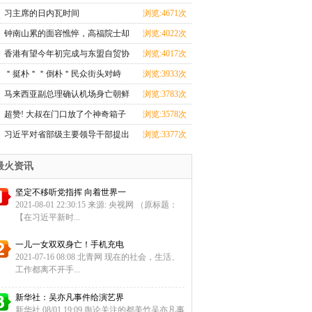
知
习主席的日内瓦时间
浏览:4671次
钟南山累的面容憔悴，高福院士却
浏览:4022次
忙
香港有望今年初完成与东盟自贸协
浏览:4017次
定
＂挺朴＂＂倒朴＂民众街头对峙
浏览:3933次
与警
马来西亚副总理确认机场身亡朝鲜
浏览:3783次
男
超赞! 大叔在门口放了个神奇箱子
浏览:3578次
引
习近平对省部级主要领导干部提出
浏览:3377次
这
最火资讯
坚定不移听党指挥 向着世界一
2021-08-01 22:30:15 来源: 央视网 （原标题：
【在习近平新时...
一儿一女双双身亡！手机充电
2021-07-16 08:08 北青网 现在的社会，生活、
工作都离不开手...
新华社：吴亦凡事件给演艺界
新华社 08/01 19:09 舆论关注的都美竹吴亦凡事