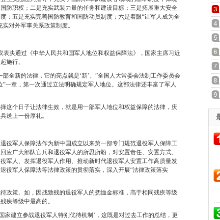
的国防职权；二是充实武装力量的任务和建设目标；三是拓展重大安全
度；五是充实完善国防教育和国防动员制度；六是着眼“让军人成为全
充实对外军事关系政策制度。
议表决通过《中华人民共和国军人地位和权益保障法》，国家主席习近
日起施行。
全新的法律，它的亮点就是‘新’。”全国人大常委会法制工作委员会
位”一章，第一次通过立法明确规定军人地位。这部法律还丰富了军人
择这个日子让法律生效，就是用一部军人地位和权益保障的法律，庆
官兵送上一份厚礼。
役军人保障法作为新中国成立以来第一部专门规范退役军人保障工
极回应广大部队官兵和退役军人的所思所盼，对安置责任、安置方式、
退役军人、发挥退役军人作用、推动新时代退役军人安置工作高质量发
退役军人保障法等法律政策的贯彻落实，深入开展“法律政策落实
政策。如，因战致残的退役军人的抚恤金标准，高于相同残疾等级
同残疾等级中最高的。
国家建立参战退役军人特别优待机制’，这既是对过去工作的总结，更