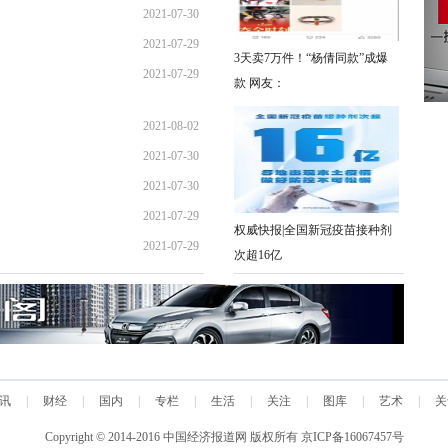
2021-07-30
18:31:23
2021-07-29
08:47:00
3天卖7万件！“杨倩同款”成爆
2021-07-29
16:07:50
款 网友：
10:55:31
2021-08-02
2021-07-30
08:17:15
2021-07-30
18:31:23
2021-07-29
08:47:00
权威快报|全国新冠疫苗接种剂
2021-07-29
16:07:50
次超16亿
10:55:31
讯
|
财经
|
国内
|
专栏
|
生活
|
关注
|
图库
|
艺术
|
关
Copyright © 2014-2016 中国经济报道网 版权所有
京ICP备16067457号