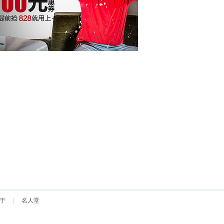
于
|
名人堂