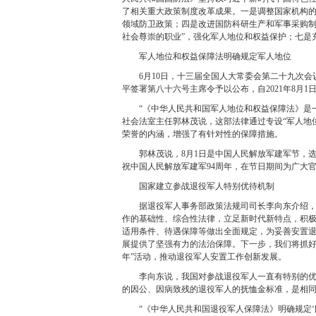
了相关重大政策制度改革成果。一是调整国家机构
领域防卫政策；四是改进国防科研生产和军事采购制
社会尊崇的职业”，强化军人地位和权益保护；七是
军人地位和权益保障法明确规定军人地位
6月10日，十三届全国人大常委会第二十九次会
平签署第八十六号主席令予以公布，自2021年8月1
“《中华人民共和国军人地位和权益保障法》是一部
社会法室主任郭林茂说，这部法律通过专设“军人地
荣誉的内涵，增强了有针对性的保障措施。
郭林茂说，8月1日是中国人民解放军建军节，选
祝中国人民解放军建军94周年，在节日期间为广大
国家建立参战退役军人特别优待机制
据退役军人事务部政策法规司司长李向东介绍，退
作的基础性、综合性法律，立足新时代新特点，积
适用条件、待遇保障等做出全面规定，为妥善安置
展提供了坚强有力的法治保障。下一步，我们将抓好
年”活动，推动退役军人安置工作创新发展。
李向东说，我国对参战退役军人一直有特别的优待
的因公、因病致残的退役军人的抚恤金标准，是相
“《中华人民共和国退役军人保障法》明确规定‘