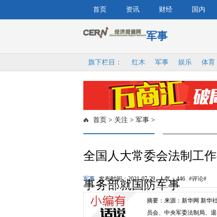
首页
资讯
财经
国内
军事
旗下栏目：
红木
军事
娱乐
体育
首页
>
关注
>
军事
>
全国人大常委会法制工作
军事
|
发布时间：2021-07-29
|
人气：
446
|
#评论#
事务部就国防军事
摘要：来源：新华网 新华
员会、中央军委法制局、退