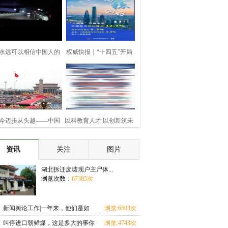
永远可以相信中国人的
权威快报｜“十四五”开局
团结
之
今迈步从头越——中国
以科教育人才 以创新筑未
共产
来—
资讯
关注
图片
湖北拆迁废墟现户主尸体...
浏览次数：
67385次
新闻舆论工作|一年来，他们是如
浏览:6503次
何践
叫停进口朝鲜煤，这是多大的事你
浏览:4743次