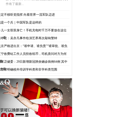
件有了最新...
坚定不移听党指挥 向着世界一流军队迈进
我是一个兵｜中国军队是这样的
一儿一女双双身亡！手机充电时千万不要放在这位
，否
新华社：吴亦凡事件给演艺界再次敲响警钟
北京严格进出京：“谁申请、谁负责”“谁审批、谁负
辽宁收费站工作人员拒收纸币，司机质问对方为何
收，
国家卫健委：29日新增新冠肺炎确诊病例64例 其中
土病
教育部明确校外培训学科类和非学科类范围