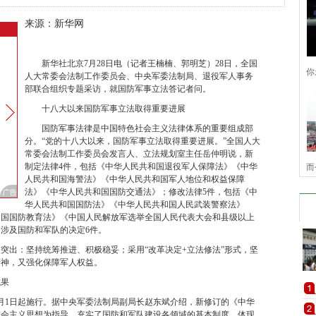
来源：新华网
新华社北京7月28日电（记者王楠楠、郭明芝）28日，全国
你
人大常委会法制工作委员会、中央军委法制局、退役军人事务
部联合组织专题采访，就国防军事立法答记者问。
十八大以来国防军事立法取得重要进展
国防军事法律是中国特色社会主义法律体系的重要组成部
分。“党的十八大以来，国防军事立法取得重要进展。”全国人大
常委会法制工作委员会发言人、立法规划室主任岳仲明说，新
制定法律4件，包括《中华人民共和国退役军人保障法》《中华
而
人民共和国海警法》《中华人民共和国军人地位和权益保障
法》《中华人民共和国国防交通法》；修改法律5件，包括《中
华人民共和国国防法》《中华人民共和国人民武装警察法》
和国国防教育法》《中国人民解放军选举全国人民代表大会和县级以上
涉及国防和军队的决定6件。
出：坚持统筹推进、积极稳妥；采用“改革决定+立法修法”形式，坚
精神，又强化保障军人权益。
果
月1日起施行。据中央军委法制局副局长赵东斌介绍，新修订的《中华
社会主义思想为指导，充实了国防和军队建设各领域的基本制度，体现