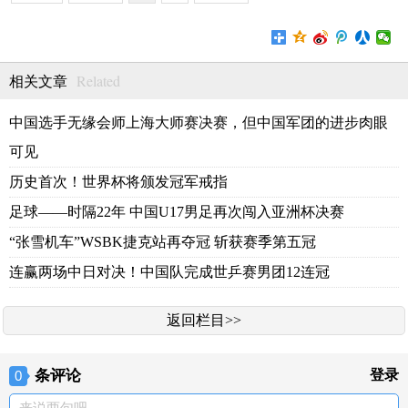
Related
相关文章
中国选手无缘会师上海大师赛决赛，但中国军团的进步肉眼
可见
历史首次！世界杯将颁发冠军戒指
足球——时隔22年 中国U17男足再次闯入亚洲杯决赛
“张雪机车”WSBK捷克站再夺冠 斩获赛季第五冠
连赢两场中日对决！中国队完成世乒赛男团12连冠
返回栏目>>
条评论
登录
0
来说两句吧...