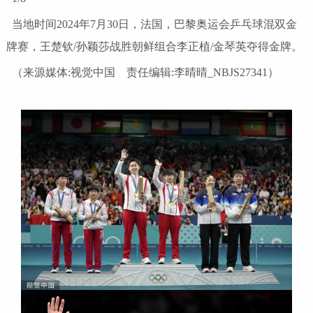
当地时间2024年7月30日，法国，巴黎奥运会乒乓球混双金
牌赛，王楚钦/孙颖莎战胜朝鲜组合李正植/金琴英夺得金牌。
（来源媒体:视觉中国 责任编辑:李晴晴_NBJS27341）