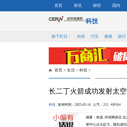
首页
资讯
财经
国内
科技
旗下栏目：
科技
汽车
健康
旅行
首页
>
生活
>
科技
>
长二丁火箭成功发射太空
科技
|
发布时间：2025-05-14
|
人气：
212
|
#评论#
摘要：来源: 环球网资讯 北
射中心点火起飞，随后成功