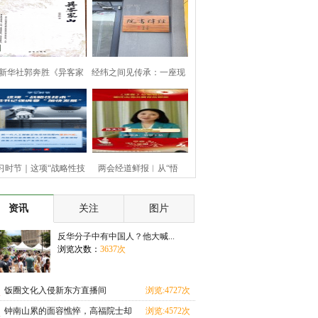
新华社郭奔胜《异客家
经纬之间见传承：一座现
山》
代书
习时节｜这项“战略性技
两会经道鲜报︳从“悟
术
空”到
资讯
关注
图片
反华分子中有中国人？他大喊...
浏览次数：
3637次
饭圈文化入侵新东方直播间
浏览:4727次
钟南山累的面容憔悴，高福院士却
浏览:4572次