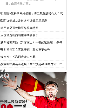
日，山西省旅游商...
5月13日外媒科学网站摘要：将二氧化碳转化为＂气
黄金
长二丁火箭成功发射太空计算卫星星座
习近平会见哥伦比亚总统佩特罗
王云虎当选山西省旅游商会会长
读新华社郭奔胜《异客家山》一书的读后感： 探寻
州
非常时期雷军在官媒表态，释放重要信号
深夜突发！长和回应港口交易！
美股喜迎中美会谈进展！纳指涨超4%重返牛市，中
更强