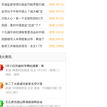
忙
市场监督管理行政处罚程序暂行规
浏览:3657次
定
反华分子中有中国人？他大喊“支
浏览:3637次
那
大快人心！装一个支架吃回扣1万
浏览:3612次
元的
美国，要对中国发起“总攻”了？
浏览:3239次
十九届中央纪律检查委员会向中国
浏览:3181次
共
四国领导人本周密集访华，释放了
浏览:2941次
哪
政府工作报告的背后：全文1.7万
浏览:2268次
余字
最火资讯
5月13日外媒科学网站摘要：将
来源: 网易科技报道 北京 5月13日（星期二）
消息，国外...
长二丁火箭成功发射太空计算
来源: 环球网资讯 北京 来源：中国航天报 5月
14日12时1...
王云虎当选山西省旅游商会会
2025-05-14 09:55 山西经济日报 2025年5月13