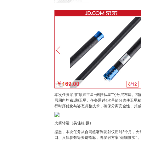
本次任务采用“顶置主星+侧挂从星”的分层布局。2
层周向均布5颗卫星。任务通过4次星箭分离使卫星
行时序优化与姿态调整技术，确保分离安全性，并
火箭转运（吴佳栋 摄）
据悉，本次任务从合同签署到发射仅用时5个月，火
口、入轨参数等关键指标，将发射方案“做细做实”