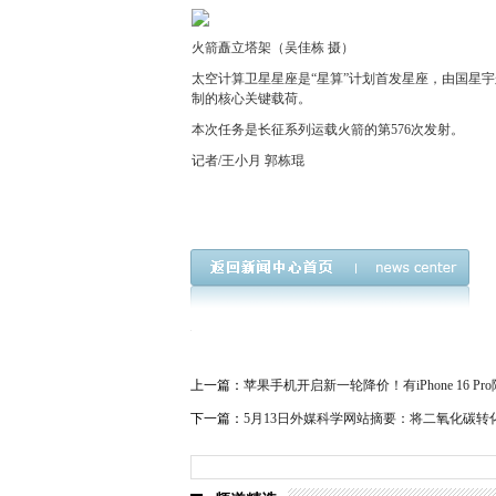
火箭矗立塔架（吴佳栋 摄）
太空计算卫星星座是“星算”计划首发星座，由国星宇
制的核心关键载荷。
本次任务是长征系列运载火箭的第576次发射。
记者/王小月 郭栋琨
上一篇：
苹果手机开启新一轮降价！有iPhone 16 Pr
下一篇：
5月13日外媒科学网站摘要：将二氧化碳转