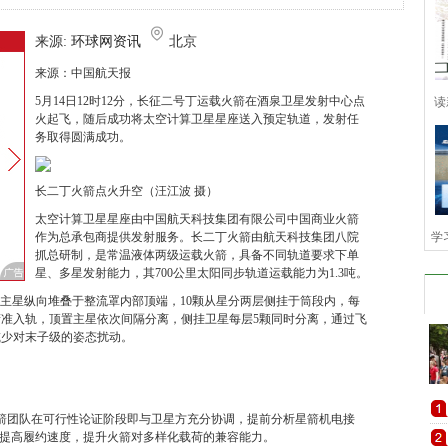
来源:
环球网资讯
北京
来源：中国航天报
5月14日12时12分，长征二号丁运载火箭在酒泉卫星发射中心点
读
火起飞，随后成功将太空计算卫星星座送入预定轨道，发射任
务取得圆满成功。
长二丁火箭点火升空（汪江波 摄）
太空计算卫星星座由中国航天科技集团有限公司中国商业火箭
作为总承包商提供发射服务。长二丁火箭由航天科技集团八院
学
抓总研制，是常温液体两级运载火箭，具备不同轨道要求下单
星、多星发射能力，其700公里太阳同步轨道运载能力为1.3吨。
颗主星纵向堆叠于整流罩内部顶端，10颗从星分两层侧挂于筒段内，每
精准入轨，顶置主星依次间隔分离，侧挂卫星每层5颗同时分离，通过飞
减少对末子级的姿态扰动。
箭团队在可行性论证阶段即与卫星方充分协调，提前分析星箭机电接
，提高履约速度，提升火箭对多样化载荷的兼容能力。