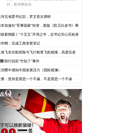
日，新华网发布...
任河北省委书记后，罗文首次调研
日本加速向“军事国家”转变，新版《防卫白皮书》释
时政新闻眼丨“十五五”开局之年，总书记关心百姓身
新华网：完成工商变更登记
上海飞东京航班险与飞行检查飞机相撞，高度仅差
0米
鸿蒙智行回应“竹知了”事件
在消费中感知中国发展活力（国际观澜）
应勇：坚持是黑恶一个不漏、不是黑恶一个不凑