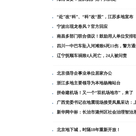
“处”改“科”、“科”改“股”，江苏多地宣布
宁波出现龙卷风？官方回应
南昌多部门联合倡议！鼓励用人单位安排
四川一中巴车坠入河滩致6死11伤，警方通
辽宁抚顺车祸致4人死亡，24人被问责
北京倡导企事业单位居家办公
浙江多地主要领导为本地杨梅站台
拼命建机场！又一个“双机场地市”，来了
广西党委书记在地震现场接受凤凰采访：
新华网中标：长治市潞州区社会治理智治
北京地下城，时隔18年重新开放！