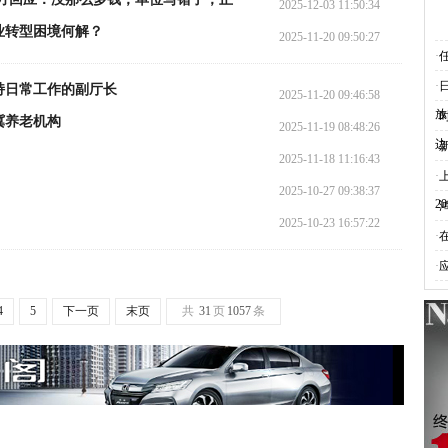
2025-12-03 11:50:34
业转型困境何解？
2025-11-20 09:50:27
·
·
持日常工作的副厅长
2025-11-20 09:46:58
放
·
冀养老机构
2025-11-19 08:48:26
边
·
2025-11-18 11:16:43
·
2025-10-27 09:38:37
2
·
2025-10-23 16:57:22
·
·
4
5
下一页
末页
共
31
页
1057
条