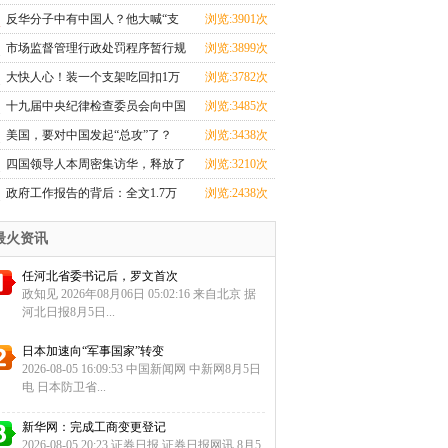
忙
反华分子中有中国人？他大喊“支
浏览:3901次
那
市场监督管理行政处罚程序暂行规
浏览:3899次
定
大快人心！装一个支架吃回扣1万
浏览:3782次
元的
十九届中央纪律检查委员会向中国
浏览:3485次
共
美国，要对中国发起“总攻”了？
浏览:3438次
四国领导人本周密集访华，释放了
浏览:3210次
哪
政府工作报告的背后：全文1.7万
浏览:2438次
余字
最火资讯
任河北省委书记后，罗文首次
政知见 2026年08月06日 05:02:16 来自北京 据
河北日报8月5日...
日本加速向“军事国家”转变
2026-08-05 16:09:53 中国新闻网 中新网8月5日
电 日本防卫省...
新华网：完成工商变更登记
2026-08-05 20:23 证券日报 证券日报网讯 8月5