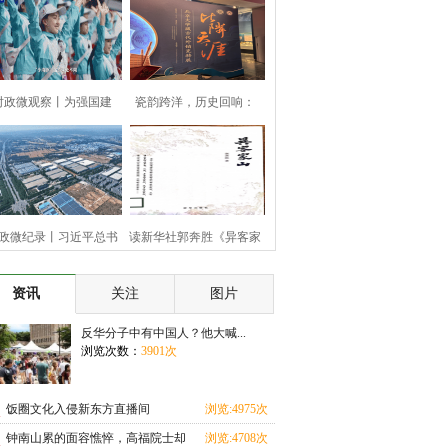
时政微观察丨为强国建
瓷韵跨洋，历史回响：
设、民
“参观
政微纪录丨习近平总书
读新华社郭奔胜《异客家
记河
山》
资讯
关注
图片
反华分子中有中国人？他大喊...
浏览次数：
3901次
饭圈文化入侵新东方直播间
浏览:4975次
钟南山累的面容憔悴，高福院士却
浏览:4708次