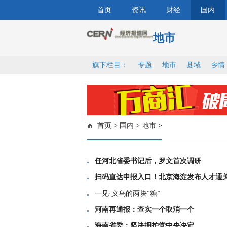
首页
资讯
财经
国内
地市
旗下栏目：
专题
地市
县域
乡情
首页
>
国内
>
地市
>
任河北省委书记后，罗文首次调研
扫码直达申报入口！北京海淀发布人才通
一见·义乌的两块“糖”
河南再通报：查实一个取消一个
海南省委：坚决拥护党中央决定