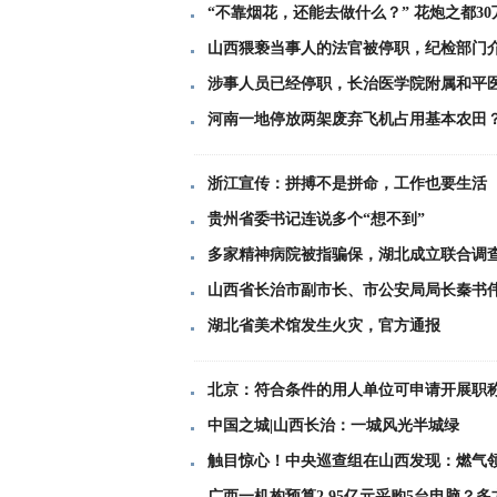
“不靠烟花，还能去做什么？” 花炮之都3
山西猥亵当事人的法官被停职，纪检部门
涉事人员已经停职，长治医学院附属和平
河南一地停放两架废弃飞机占用基本农田
浙江宣传：拼搏不是拼命，工作也要生活
贵州省委书记连说多个“想不到”
多家精神病院被指骗保，湖北成立联合调
山西省长治市副市长、市公安局局长秦书
湖北省美术馆发生火灾，官方通报
北京：符合条件的用人单位可申请开展职
中国之城|山西长治：一城风光半城绿
触目惊心！中央巡查组在山西发现：燃气
广西一机构预算2.95亿元采购5台电脑？