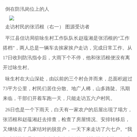
倒在防汛岗位上的人
走访村民的张滔根（右一） 图源受访者
平江县信访局驻咏生村工作队队长赵蕴湘是张滔根的“工作
搭档”，两人总是一辆车去挨家挨户走访，完成日常工作。从
17日收到防汛指令后，大雨下个不停，他和张滔根便没有离
开过咏生村。
咏生村在大山深处，由以前的三个村合并而来，总面积超过
73平方公里，村民们居住分散、地广人稀，山多路陡。汛期
来临，干部们开着车跑一天，只能走访五六户村民。
26日也是一个下雨天，白天有一家农户的后屋出现了塌方，
张滔根和赵蕴湘赶去排查，检查了房屋情况、安排转移后，
又继续去了几家结对的脱贫户，一天下来走访了六七户。“我