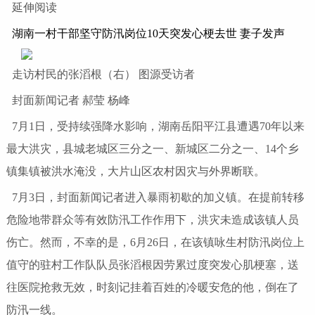
延伸阅读
湖南一村干部坚守防汛岗位10天突发心梗去世 妻子发声
走访村民的张滔根（右） 图源受访者
封面新闻记者 郝莹 杨峰
7月1日，受持续强降水影响，湖南岳阳平江县遭遇70年以来
最大洪灾，县城老城区三分之一、新城区二分之一、14个乡
镇集镇被洪水淹没，大片山区农村因灾与外界断联。
7月3日，封面新闻记者进入暴雨初歇的加义镇。在提前转移
危险地带群众等有效防汛工作作用下，洪灾未造成该镇人员
伤亡。然而，不幸的是，6月26日，在该镇咏生村防汛岗位上
值守的驻村工作队队员张滔根因劳累过度突发心肌梗塞，送
往医院抢救无效，时刻记挂着百姓的冷暖安危的他，倒在了
防汛一线。